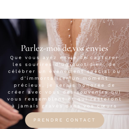
Parlez-moi de vos envies
Que vous ayez envie de capturer
les sourires d’un quotidien, de
célébrer un événement spécial ou
d’immortaliser un moment
précieux, je serais honorée de
créer avec vous des souvenirs qui
vous ressemblent et qui resteront
à jamais gravés dans vos cœurs
PRENDRE CONTACT