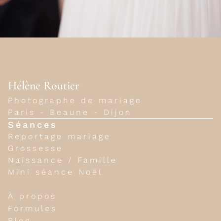
Hélène Routier
Photographe de mariage
Paris - Beaune - Dijon
Séances
Reportage mariage
Grossesse
Naissance / Famille
Mini séance Noël
À propos
Formules
Blog